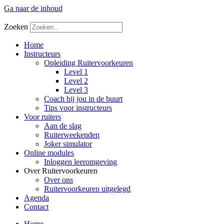
Ga naar de inhoud
Zoeken
Home
Instructeurs
Opleiding Ruitervoorkeuren
Level 1
Level 2
Level 3
Coach bij jou in de buurt
Tips voor instructeurs
Voor ruiters
Aan de slag
Ruiterweekenden
Joker simulator
Online modules
Inloggen leeromgeving
Over Ruitervoorkeuren
Over ons
Ruitervoorkeuren uitgelegd
Agenda
Contact
Home