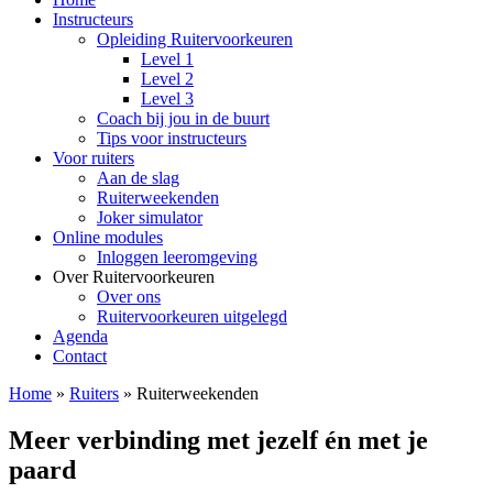
Instructeurs
Opleiding Ruitervoorkeuren
Level 1
Level 2
Level 3
Coach bij jou in de buurt
Tips voor instructeurs
Voor ruiters
Aan de slag
Ruiterweekenden
Joker simulator
Online modules
Inloggen leeromgeving
Over Ruitervoorkeuren
Over ons
Ruitervoorkeuren uitgelegd
Agenda
Contact
Home
»
Ruiters
»
Ruiterweekenden
Meer verbinding met jezelf én met je
paard