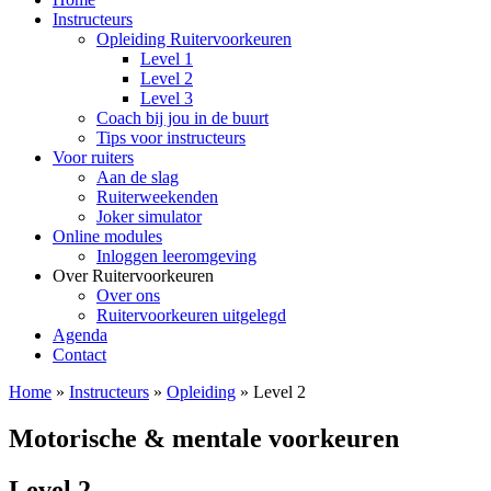
Instructeurs
Opleiding Ruitervoorkeuren
Level 1
Level 2
Level 3
Coach bij jou in de buurt
Tips voor instructeurs
Voor ruiters
Aan de slag
Ruiterweekenden
Joker simulator
Online modules
Inloggen leeromgeving
Over Ruitervoorkeuren
Over ons
Ruitervoorkeuren uitgelegd
Agenda
Contact
Home
»
Instructeurs
»
Opleiding
»
Level 2
Motorische & mentale voorkeuren
Level 2