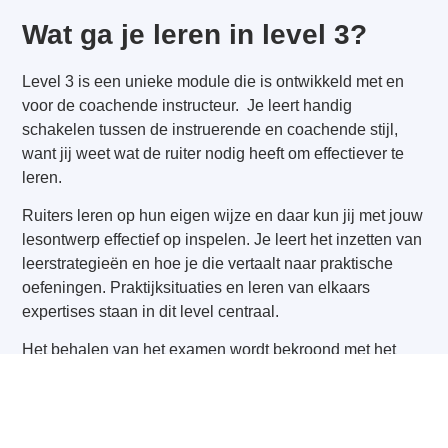
Wat ga je leren in level 3?
Level 3 is een unieke module die is ontwikkeld met en
voor de coachende instructeur. Je leert handig
schakelen tussen de instruerende en coachende stijl,
want jij weet wat de ruiter nodig heeft om effectiever te
leren.
Ruiters leren op hun eigen wijze en daar kun jij met jouw
lesontwerp effectief op inspelen. Je leert het inzetten van
leerstrategieën en hoe je die vertaalt naar praktische
oefeningen. Praktijksituaties en leren van elkaars
expertises staan in dit level centraal.
Het behalen van het examen wordt bekroond met het
diploma Ruitervoorkeuren Coach en een vermelding op
de
Coach Ruitervoorkeuren pagina
. Wordt ook lid van de
Ruitervoorkeuren Coach Community, die vele leerzame
en inspirerende masterclasses organiseert.