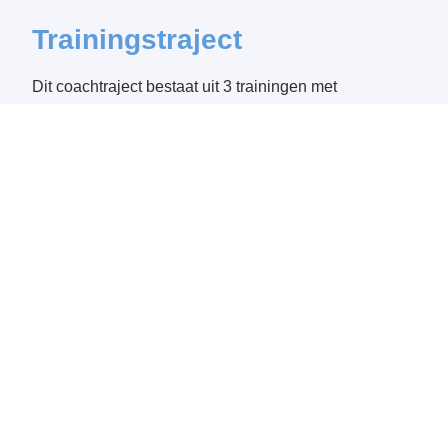
Trainingstraject
Dit coachtraject bestaat uit 3 trainingen met
Suzanne:
In de 1e training ontdek je jouw unieke en
persoonlijke ruitervoorkeuren profiel.
Daarna ga je direct aan de slag op jouw
paard met begeleiding van Suzanne.
In de 2e en 3e training ga je wederom aan
de slag op jouw paard onder begeleiding
zodat jij alles leert over jouw ideale
ruitertechniek.
De investering is €170,00 excl. reiskosten